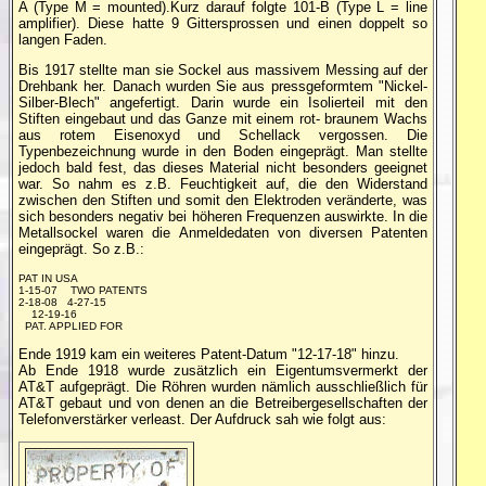
A (Type M = mounted).Kurz darauf folgte 101-B (Type L = line
amplifier). Diese hatte 9 Gittersprossen und einen doppelt so
langen Faden.
Bis 1917 stellte man sie Sockel aus massivem Messing auf der
Drehbank her. Danach wurden Sie aus pressgeformtem "Nickel-
Silber-Blech" angefertigt. Darin wurde ein Isolierteil mit den
Stiften eingebaut und das Ganze mit einem rot- braunem Wachs
aus rotem Eisenoxyd und Schellack vergossen. Die
Typenbezeichnung wurde in den Boden eingeprägt. Man stellte
jedoch bald fest, das dieses Material nicht besonders geeignet
war. So nahm es z.B. Feuchtigkeit auf, die den Widerstand
zwischen den Stiften und somit den Elektroden veränderte, was
sich besonders negativ bei höheren Frequenzen auswirkte. In die
Metallsockel waren die Anmeldedaten von diversen Patenten
eingeprägt. So z.B.:
PAT IN USA
1-15-07 TWO PATENTS
2-18-08 4-27-15
12-19-16
PAT. APPLIED FOR
Ende 1919 kam ein weiteres Patent-Datum "12-17-18" hinzu.
Ab Ende 1918 wurde zusätzlich ein Eigentumsvermerkt der
AT&T aufgeprägt. Die Röhren wurden nämlich ausschließlich für
AT&T gebaut und von denen an die Betreibergesellschaften der
Telefonverstärker verleast. Der Aufdruck sah wie folgt aus: