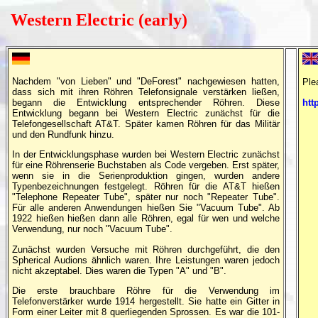
Western Electric (early)
Nachdem "von Lieben" und "DeForest" nachgewiesen hatten,
Ple
dass sich mit ihren Röhren Telefonsignale verstärken ließen,
htt
begann die Entwicklung entsprechender Röhren. Diese
Entwicklung begann bei Western Electric zunächst für die
Telefongesellschaft AT&T. Später kamen Röhren für das Militär
und den Rundfunk hinzu.
In der Entwicklungsphase wurden bei Western Electric zunächst
für eine Röhrenserie Buchstaben als Code vergeben. Erst später,
wenn sie in die Serienproduktion gingen, wurden andere
Typenbezeichnungen festgelegt. Röhren für die AT&T hießen
"Telephone Repeater Tube", später nur noch "Repeater Tube".
Für alle anderen Anwendungen hießen Sie "Vacuum Tube". Ab
1922 hießen hießen dann alle Röhren, egal für wen und welche
Verwendung, nur noch "Vacuum Tube".
Zunächst wurden Versuche mit Röhren durchgeführt, die den
Spherical Audions ähnlich waren. Ihre Leistungen waren jedoch
nicht akzeptabel. Dies waren die Typen "A" und "B".
Die erste brauchbare Röhre für die Verwendung im
Telefonverstärker wurde 1914 hergestellt. Sie hatte ein Gitter in
Form einer Leiter mit 8 querliegenden Sprossen. Es war die 101-