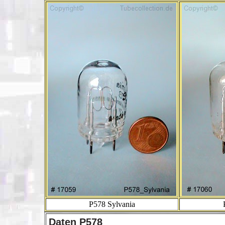
P578 Sylvania
Daten P578